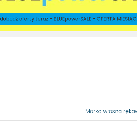
dobądź oferty teraz - BLUEpowerSALE - OFERTA MIESIĄ
Marka własna rękaw