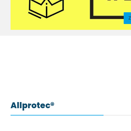
Z
Allprotec®