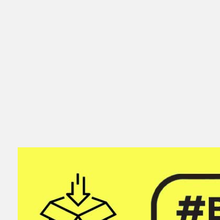
Zdobądź oferty teraz - BLUEpowerSALE - OFERTA MIESIĄCA